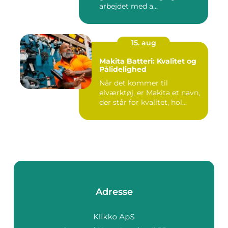
arbejdet med a...
15. aug
Makita Batteri: Kvalitet og
Pålidelighed
Når det kommer til
elværktøj, er Makita et navn,
der står for kvalitet, hol...
Adresse