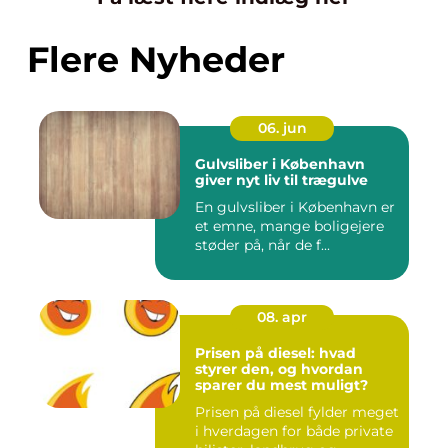
Flere Nyheder
06. jun
Gulvsliber i København
giver nyt liv til trægulve
En gulvsliber i København er
et emne, mange boligejere
støder på, når de f...
08. apr
Prisen på diesel: hvad
styrer den, og hvordan
sparer du mest muligt?
Prisen på diesel fylder meget
i hverdagen for både private