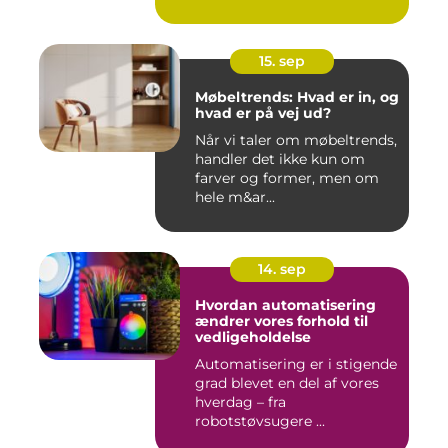
15. sep
Møbeltrends: Hvad er in, og
hvad er på vej ud?
Når vi taler om møbeltrends,
handler det ikke kun om
farver og former, men om
hele m&ar...
14. sep
Hvordan automatisering
ændrer vores forhold til
vedligeholdelse
Automatisering er i stigende
grad blevet en del af vores
hverdag – fra
robotstøvsugere ...