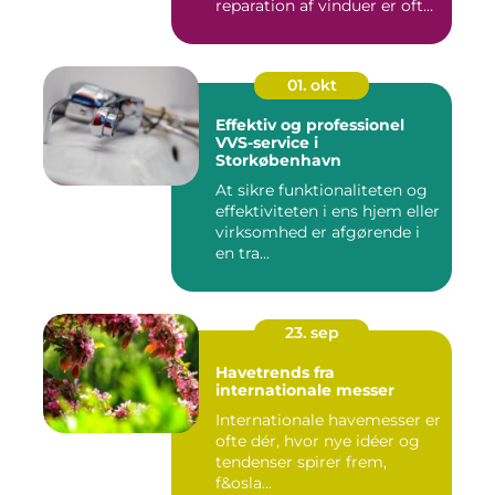
reparation af vinduer er ofte
e...
01. okt
Effektiv og professionel
VVS-service i
Storkøbenhavn
At sikre funktionaliteten og
effektiviteten i ens hjem eller
virksomhed er afgørende i
en tra...
23. sep
Havetrends fra
internationale messer
Internationale havemesser er
ofte dér, hvor nye idéer og
tendenser spirer frem,
f&osla...