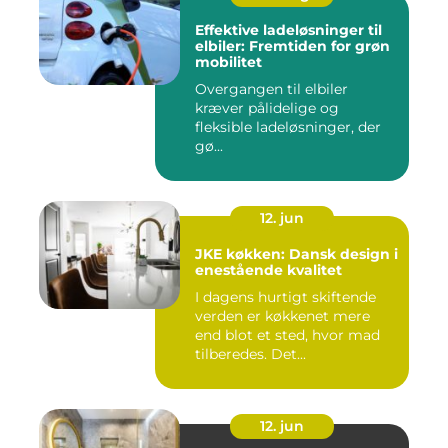
Effektive ladeløsninger til
elbiler: Fremtiden for grøn
mobilitet
Overgangen til elbiler
kræver pålidelige og
fleksible ladeløsninger, der
gø...
12. jun
JKE køkken: Dansk design i
enestående kvalitet
I dagens hurtigt skiftende
verden er køkkenet mere
end blot et sted, hvor mad
tilberedes. Det...
12. jun