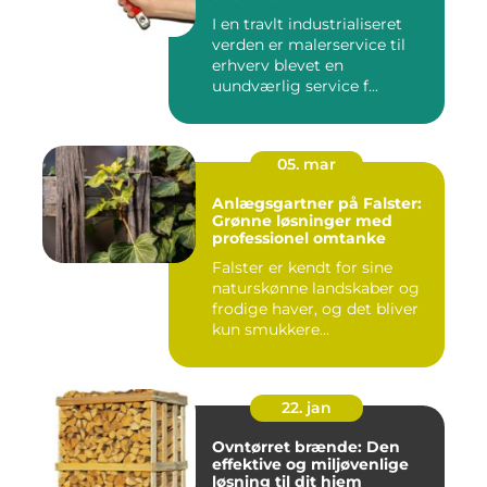
I en travlt industrialiseret
verden er malerservice til
erhverv blevet en
uundværlig service f...
05. mar
Anlægsgartner på Falster:
Grønne løsninger med
professionel omtanke
Falster er kendt for sine
naturskønne landskaber og
frodige haver, og det bliver
kun smukkere...
22. jan
Ovntørret brænde: Den
effektive og miljøvenlige
løsning til dit hjem