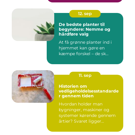
12. sep
De bedste planter til
begyndere: Nemme og
hårdføre valg
At få grønne planter ind i
hjemmet kan gøre en
kæmpe forskel – de sk...
11. sep
Historien om
vedligeholdelsesstandarde
r gennem tiden
Hvordan holder man
bygninger, maskiner og
systemer kørende gennem
årtier? Svaret ligger...