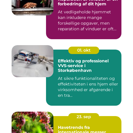
forbedring af dit hjem
At vedligeholde hjemmet
kan inkludere mange
forskellige opgaver, men
reparation af vinduer er ofte
e...
01. okt
Effektiv og professionel
VVS-service i
Storkøbenhavn
At sikre funktionaliteten og
effektiviteten i ens hjem eller
virksomhed er afgørende i
en tra...
23. sep
Havetrends fra
internationale messer