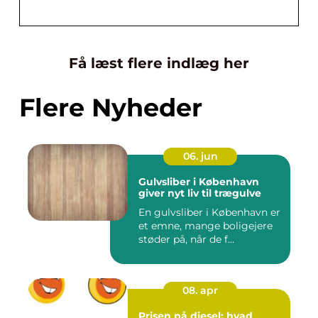
Få læst flere indlæg her
Flere Nyheder
06. jun
Gulvsliber i København
giver nyt liv til trægulve
En gulvsliber i København er
et emne, mange boligejere
støder på, når de f...
08. apr
Prisen på diesel: hvad