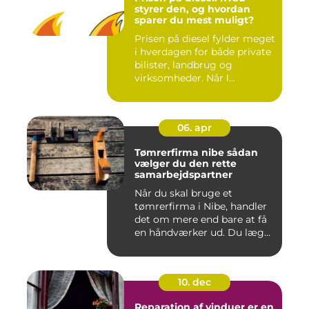
styrer den, og hvordan
sparer du mest muligt?
Prisen på diesel fylder meget
i hverdagen for både private
bilister, landbrug og
virksomheder. Når l...
06. apr
Tømrerfirma nibe sådan
vælger du den rette
samarbejdspartner
Når du skal bruge et
tømrerfirma i Nibe, handler
det om mere end bare at få
en håndværker ud. Du læg...
10. dec
Reparation af vinduer er en