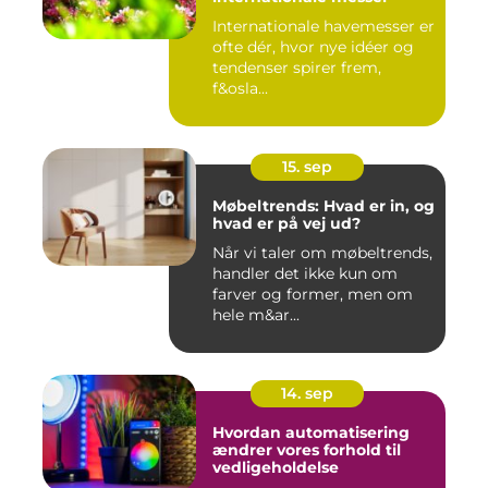
Internationale havemesser er
ofte dér, hvor nye idéer og
tendenser spirer frem,
f&osla...
15. sep
Møbeltrends: Hvad er in, og
hvad er på vej ud?
Når vi taler om møbeltrends,
handler det ikke kun om
farver og former, men om
hele m&ar...
14. sep
Hvordan automatisering
ændrer vores forhold til
vedligeholdelse