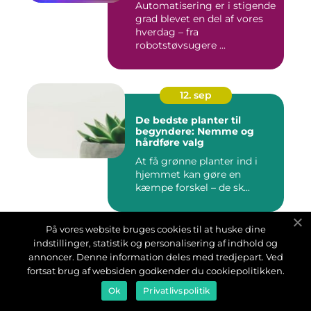
Automatisering er i stigende
grad blevet en del af vores
hverdag – fra
robotstøvsugere ...
12. sep
De bedste planter til
begyndere: Nemme og
hårdføre valg
At få grønne planter ind i
hjemmet kan gøre en
kæmpe forskel – de sk...
På vores website bruges cookies til at huske dine
11. sep
indstillinger, statistik og personalisering af indhold og
annoncer. Denne information deles med tredjepart. Ved
Historien om
fortsat brug af websiden godkender du cookiepolitikken.
vedligeholdelsesstandarde
r gennem tiden
Ok
Privatlivspolitik
Hvordan holder man