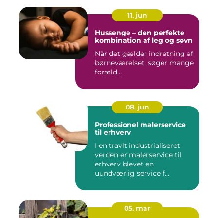
11. jun
Hussenge – den perfekte
kombination af leg og søvn
Når det gælder indretning af
børneværelset, søger mange
foræld...
08. jun
Professionel malerservice
til erhverv
I en travlt industrialiseret
verden er malerservice til
erhverv blevet en
uundværlig service f...
05. mar