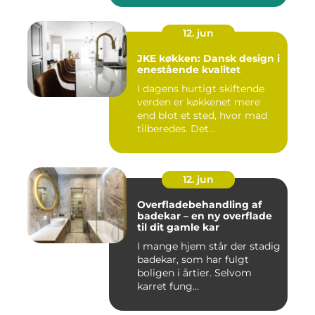
12. jun
JKE køkken: Dansk design i
enestående kvalitet
I dagens hurtigt skiftende
verden er køkkenet mere
end blot et sted, hvor mad
tilberedes. Det...
12. jun
Overfladebehandling af
badekar – en ny overflade
til dit gamle kar
I mange hjem står der stadig
badekar, som har fulgt
boligen i årtier. Selvom
karret fung...