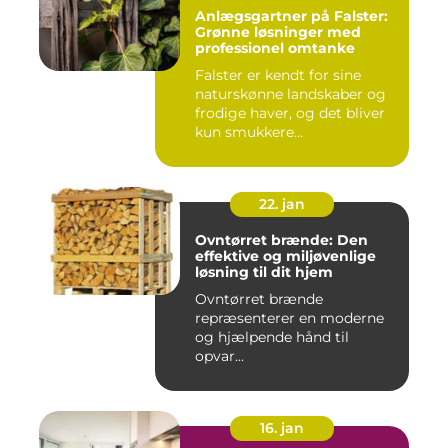
Anlægsgartner på Falster:
Grønne løsninger med
professionel omtanke
Falster er kendt for sine
naturskønne landskaber og
frodige haver, og det bliver
kun smukkere...
22. jan
Ovntørret brænde: Den
effektive og miljøvenlige
løsning til dit hjem
Ovntørret brænde
repræsenterer en moderne
og hjælpende hånd til
opvar...
16. jan