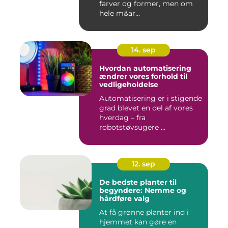
farver og former, men om
hele m&ar...
14. sep
Hvordan automatisering
ændrer vores forhold til
vedligeholdelse
Automatisering er i stigende
grad blevet en del af vores
hverdag – fra
robotstøvsugere ...
12. sep
De bedste planter til
begyndere: Nemme og
hårdføre valg
At få grønne planter ind i
hjemmet kan gøre en