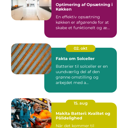
Optimering af Opsætning i
Køkken
En effektiv opsætning
køkken er afgørende for at
skabe et funktionelt og æ...
02. okt
Fakta om Solceller
Batterier til solceller er en
uundværlig del af den
grønne omstilling og
arbejdet med a...
15. aug
Makita Batteri: Kvalitet og
Pålidelighed
Når det kommer til