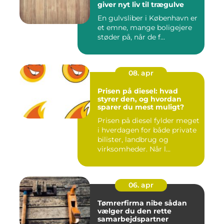
giver nyt liv til trægulve
En gulvsliber i København er
et emne, mange boligejere
støder på, når de f...
08. apr
Prisen på diesel: hvad
styrer den, og hvordan
sparer du mest muligt?
Prisen på diesel fylder meget
i hverdagen for både private
bilister, landbrug og
virksomheder. Når l...
06. apr
Tømrerfirma nibe sådan
vælger du den rette
samarbejdspartner