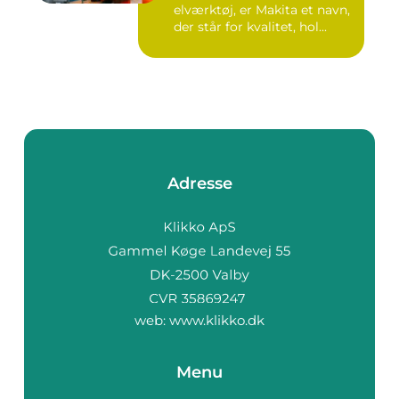
elværktøj, er Makita et navn,
der står for kvalitet, hol...
Adresse
web:
www.klikko.dk
Menu