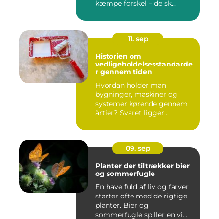
kæmpe forskel – de sk...
11. sep
Historien om
vedligeholdelsesstandarde
r gennem tiden
Hvordan holder man
bygninger, maskiner og
systemer kørende gennem
årtier? Svaret ligger...
09. sep
Planter der tiltrækker bier
og sommerfugle
En have fuld af liv og farver
starter ofte med de rigtige
planter. Bier og
sommerfugle spiller en vi...