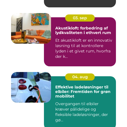
03. sep
Akustikloft: forbedring af
lydkvaliteten i ethvert rum
Et akustikloft er en innovativ
løsning til at kontrollere
lyden i et givet rum, hvorfra
der k...
04. aug
Effektive ladeløsninger til
elbiler: Fremtiden for grøn
mobilitet
Overgangen til elbiler
kræver pålidelige og
fleksible ladeløsninger, der
gø...