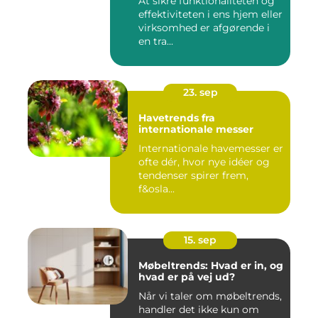
At sikre funktionaliteten og
effektiviteten i ens hjem eller
virksomhed er afgørende i
en tra...
23. sep
Havetrends fra
internationale messer
Internationale havemesser er
ofte dér, hvor nye idéer og
tendenser spirer frem,
f&osla...
15. sep
Møbeltrends: Hvad er in, og
hvad er på vej ud?
Når vi taler om møbeltrends,
handler det ikke kun om