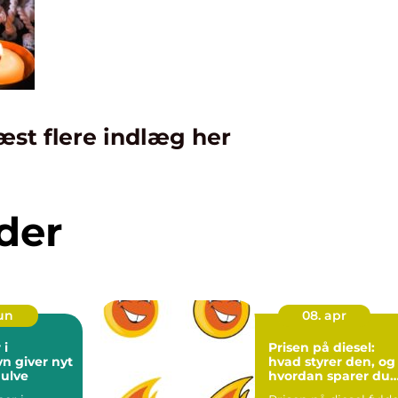
æst flere indlæg her
der
jun
08. apr
 i
Prisen på diesel:
n giver nyt
hvad styrer den, og
gulve
hvordan sparer du
mest muligt?