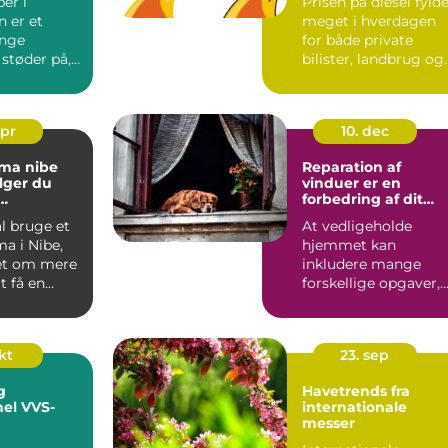
ber i
Prisen på diesel fyld
 er et
meget i hverdagen
nge
for både private
 støder på,
bilister, landbrug og
virksomheder. Når l...
apr
10. dec
rma nibe
Reparation af
lger du
vinduer er en
forbedring af dit
dspartner
hjem
l bruge et
At vedligeholde
a i Nibe,
hjemmet kan
et om mere
inkludere mange
t få en
forskellige opgaver,
r ud. Du
men reparation af
vinduer er ofte e...
okt
23. sep
g
Havetrends fra
nel VVS-
internationale
messer
nhavn