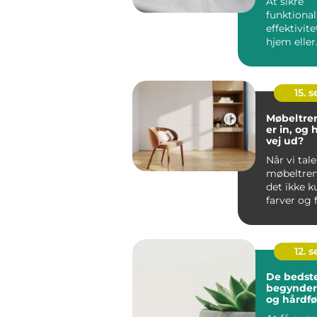
At sikre
funktional
effektivite
hjem eller
virksomhe
afgørende i
15. 
Møbeltre
er in, og 
vej ud?
Når vi tal
møbeltren
det ikke 
farver og 
men om he
12. 
De bedste
begynde
og hårdfø