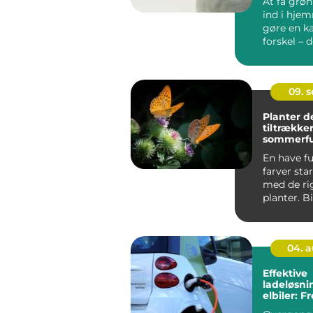
At få grøn
ind i hje
gøre en 
forskel – de
09. 
Planter d
tiltrækker
sommerfu
En have fu
farver star
med de ri
planter. B
sommerfug
en vi...
04. 
Effektive
ladeløsnin
elbiler: 
for grøn 