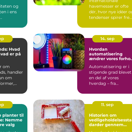
Internationale
iteten og
havemesser er ofte
ten i ens
dér, hvor nye idéer 
tendenser spirer fre
d er
f&osla...
 en tra...
sep
14. sep
nds: Hvad
Hvordan
hvad er på
automatisering
ændrer vores forho
til vedligeholdelse
er om
Automatisering er i
ds, handler
stigende grad blevet
kun om
en del af vores
former,
hverdag – fra
le m&ar...
robotstøvsugere ...
sep
11. sep
 planter til
Historien om
re: Nemme
vedligeholdelsesst
re valg
darder gennem
tiden