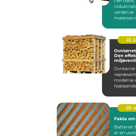
I en travlt
industrial
verden er
malerservi
erhverv bl
uundværlig
22. 
Ovntørre
Den effek
miljøvenl
til dit hj
Ovntørret
repræsent
moderne 
hjælpende
opvar...
02. 
Fakta om 
Batterier t
er en uun