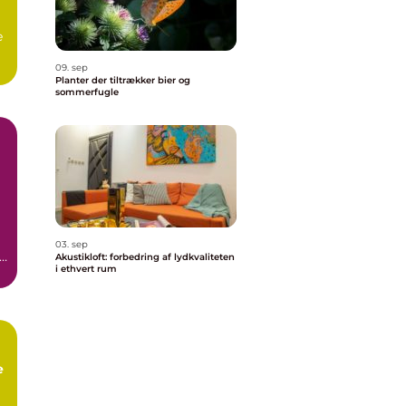
e
09. sep
Planter der tiltrækker bier og
sommerfugle
03. sep
Akustikloft: forbedring af lydkvaliteten
i ethvert rum
e