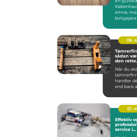
En gulvsli
København
emne, ma
boligejere
når de f...
06. 
Tømrerfi
sådan væ
den rette
samarbej
Når du ska
tømrerfirm
handler d
end bare a
håndværke
læg...
01. 
Effektiv o
professio
service i
Storkøbe