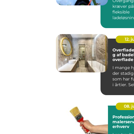
Overgangen
kræver pål
fleksible
ladeløsnin
gø...
12. j
Overflad
g af bade
overflade 
gamle ka
I mange h
der stadig
som har f
i årtier. 
fung...
08. 
Professio
malerservi
erhverv