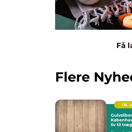
Få l
Flere Nyhe
06. 
Gulvsliber
Københav
liv til træ