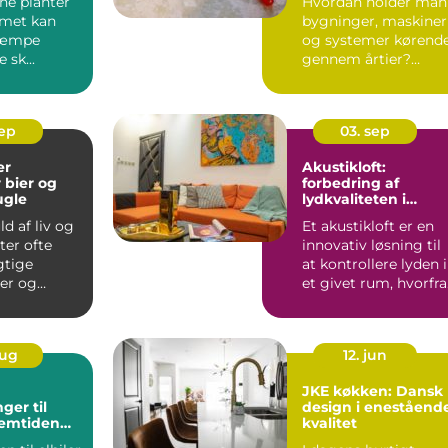
ne planter
Hvordan holder man
mmet kan
bygninger, maskiner
kæmpe
og systemer kørend
 sk...
gennem årtier?
Svaret ligger...
sep
03. sep
er
Akustikloft:
 bier og
forbedring af
gle
lydkvaliteten i
ethvert rum
ld af liv og
Et akustikloft er en
ter ofte
innovativ løsning til
gtige
at kontrollere lyden i
ier og
et givet rum, hvorfra
le spiller
der k...
aug
12. jun
JKE køkken: Dansk
ger til
design i eneståend
Fremtiden
kvalitet
mobilitet