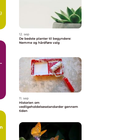
og
m,
12. sep
De bedste planter til begyndere:
Nemme og hårdføre valg
ld
11. sep
Historien om
vedligeholdelsesstandarder gennem
tiden
an