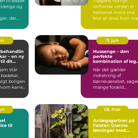
 til elbiler
I dagens hurtigt
idelige og
skiftende verden er
køkkenet mere end
ger, der
blot et sted, hvor m
tilberedes. Det...
un
11. jun
ebehandlin
Hussenge – den
kar – en ny
perfekte
til dit
kombination af leg
r
og søvn
jem står
Når det gælder
 badekar,
indretning af
ulgt boligen
børneværelset, søge
Selvom karret
mange foræld...
jun
05. mar
nel
Anlægsgartner på
ce til
Falster: Grønne
løsninger med
professionel