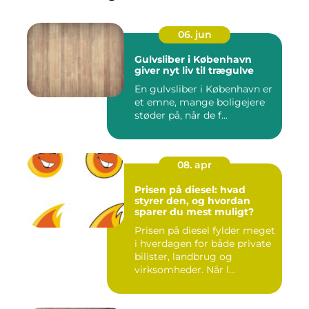
06. jun
Gulvsliber i København
giver nyt liv til trægulve
En gulvsliber i København er
et emne, mange boligejere
støder på, når de f...
08. apr
Prisen på diesel: hvad
styrer den, og hvordan
sparer du mest muligt?
Prisen på diesel fylder meget
i hverdagen for både private
bilister, landbrug og
virksomheder. Når l...