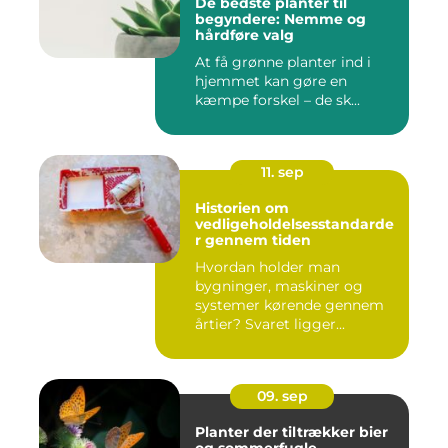
De bedste planter til
begyndere: Nemme og
hårdføre valg
At få grønne planter ind i
hjemmet kan gøre en
kæmpe forskel – de sk...
11. sep
Historien om
vedligeholdelsesstandarde
r gennem tiden
Hvordan holder man
bygninger, maskiner og
systemer kørende gennem
årtier? Svaret ligger...
09. sep
Planter der tiltrækker bier