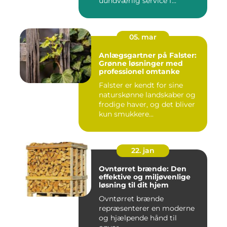
uundværlig service f...
05. mar
Anlægsgartner på Falster:
Grønne løsninger med
professionel omtanke
Falster er kendt for sine
naturskønne landskaber og
frodige haver, og det bliver
kun smukkere...
22. jan
Ovntørret brænde: Den
effektive og miljøvenlige
løsning til dit hjem
Ovntørret brænde
repræsenterer en moderne
og hjælpende hånd til