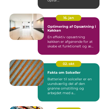
opvar...
16. jan
Optimering af Opsætning i
Køkken
En effektiv opsætning
køkken er afgørende for at
skabe et funktionelt og æ...
02. okt
Fakta om Solceller
Batterier til solceller er en
uundværlig del af den
grønne omstilling og
arbejdet med a...