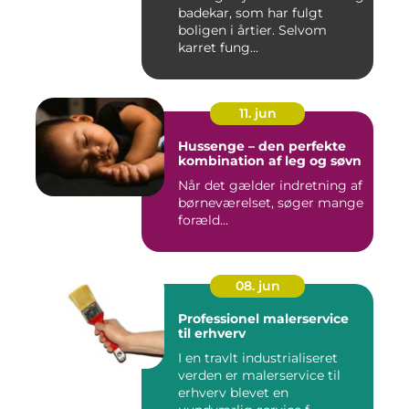
badekar, som har fulgt
boligen i årtier. Selvom
karret fung...
11. jun
Hussenge – den perfekte
kombination af leg og søvn
Når det gælder indretning af
børneværelset, søger mange
foræld...
08. jun
Professionel malerservice
til erhverv
I en travlt industrialiseret
verden er malerservice til
erhverv blevet en