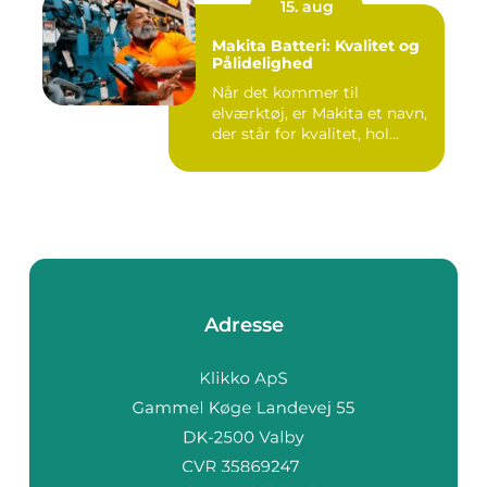
15. aug
Makita Batteri: Kvalitet og
Pålidelighed
Når det kommer til
elværktøj, er Makita et navn,
der står for kvalitet, hol...
Adresse