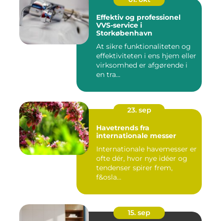
Effektiv og professionel
VVS-service i
Storkøbenhavn
At sikre funktionaliteten og
effektiviteten i ens hjem eller
virksomhed er afgørende i
en tra...
23. sep
Havetrends fra
internationale messer
Internationale havemesser er
ofte dér, hvor nye idéer og
tendenser spirer frem,
f&osla...
15. sep