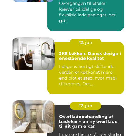
Overgangen til elbiler
kræver pålidelige og
fleksible ladeløsninger, der
gø...
12. jun
JKE køkken: Dansk design i
enestående kvalitet
I dagens hurtigt skiftende
verden er køkkenet mere
end blot et sted, hvor mad
tilberedes. Det...
12. jun
Overfladebehandling af
badekar – en ny overflade
til dit gamle kar
I mange hjem står der stadig