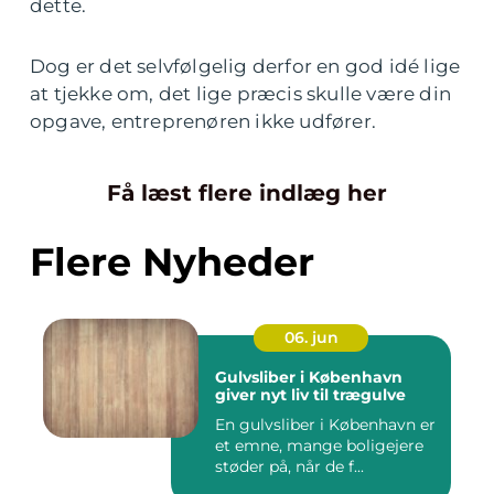
dette.
Dog er det selvfølgelig derfor en god idé lige
at tjekke om, det lige præcis skulle være din
opgave, entreprenøren ikke udfører.
Få læst flere indlæg her
Flere Nyheder
06. jun
Gulvsliber i København
giver nyt liv til trægulve
En gulvsliber i København er
et emne, mange boligejere
støder på, når de f...