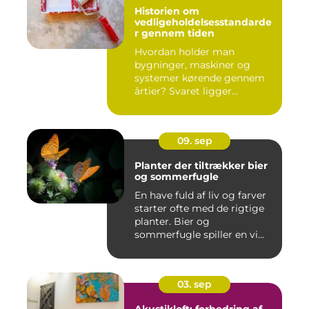
Historien om
vedligeholdelsesstandarde
r gennem tiden
Hvordan holder man
bygninger, maskiner og
systemer kørende gennem
årtier? Svaret ligger...
09. sep
Planter der tiltrækker bier
og sommerfugle
En have fuld af liv og farver
starter ofte med de rigtige
planter. Bier og
sommerfugle spiller en vi...
03. sep