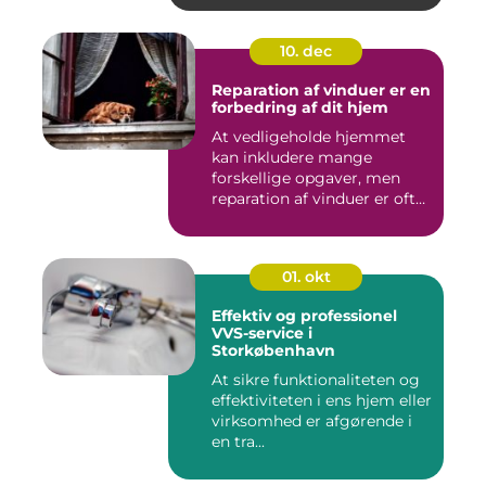
10. dec
Reparation af vinduer er en
forbedring af dit hjem
At vedligeholde hjemmet
kan inkludere mange
forskellige opgaver, men
reparation af vinduer er ofte
e...
01. okt
Effektiv og professionel
VVS-service i
Storkøbenhavn
At sikre funktionaliteten og
effektiviteten i ens hjem eller
virksomhed er afgørende i
en tra...