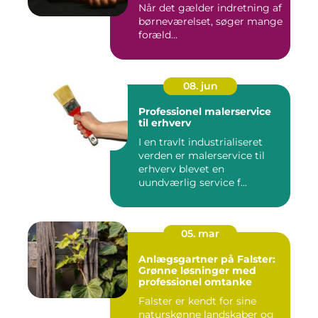
Når det gælder indretning af
børneværelset, søger mange
foræld...
08. jun
Professionel malerservice
til erhverv
I en travlt industrialiseret
verden er malerservice til
erhverv blevet en
uundværlig service f...
05. mar
Anlægsgartner på Falster:
Grønne løsninger med
professionel omtanke
Falster er kendt for sine
naturskønne landskaber og