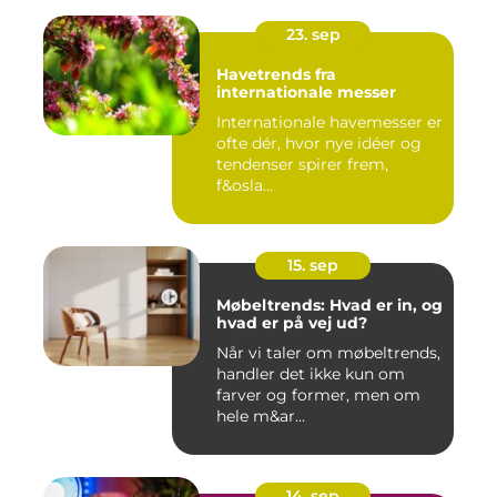
23. sep
Havetrends fra
internationale messer
Internationale havemesser er
ofte dér, hvor nye idéer og
tendenser spirer frem,
f&osla...
15. sep
Møbeltrends: Hvad er in, og
hvad er på vej ud?
Når vi taler om møbeltrends,
handler det ikke kun om
farver og former, men om
hele m&ar...
14. sep