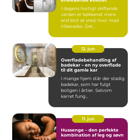
enestående kvalitet
I dagens hurtigt skiftende
verden er køkkenet mere
end blot et sted, hvor mad
tilberedes. Det...
12. jun
Overfladebehandling af
badekar – en ny overflade
til dit gamle kar
I mange hjem står der stadig
badekar, som har fulgt
boligen i årtier. Selvom
karret fung...
11. jun
Hussenge – den perfekte
kombination af leg og søvn