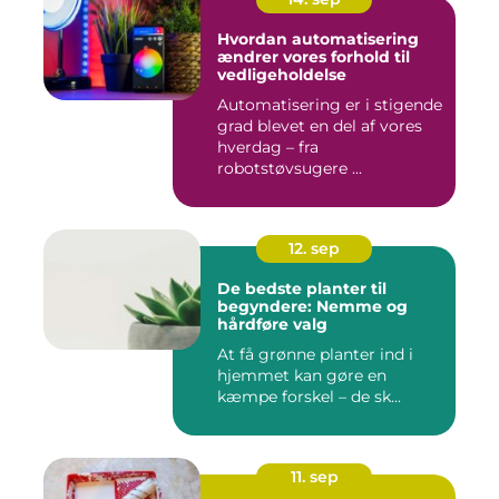
Hvordan automatisering
ændrer vores forhold til
vedligeholdelse
Automatisering er i stigende
grad blevet en del af vores
hverdag – fra
robotstøvsugere ...
12. sep
De bedste planter til
begyndere: Nemme og
hårdføre valg
At få grønne planter ind i
hjemmet kan gøre en
kæmpe forskel – de sk...
11. sep