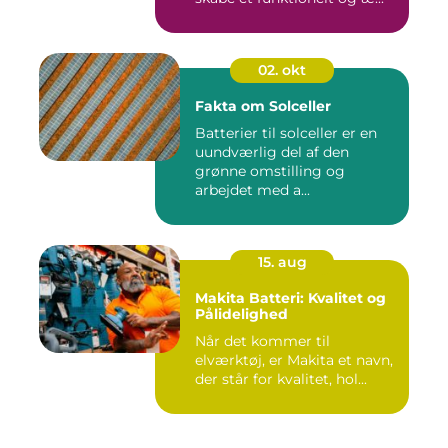
02. okt
Fakta om Solceller
Batterier til solceller er en
uundværlig del af den
grønne omstilling og
arbejdet med a...
15. aug
Makita Batteri: Kvalitet og
Pålidelighed
Når det kommer til
elværktøj, er Makita et navn,
der står for kvalitet, hol...