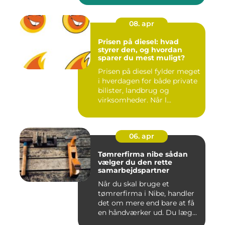
08. apr
Prisen på diesel: hvad
styrer den, og hvordan
sparer du mest muligt?
Prisen på diesel fylder meget
i hverdagen for både private
bilister, landbrug og
virksomheder. Når l...
06. apr
Tømrerfirma nibe sådan
vælger du den rette
samarbejdspartner
Når du skal bruge et
tømrerfirma i Nibe, handler
det om mere end bare at få
en håndværker ud. Du læg...