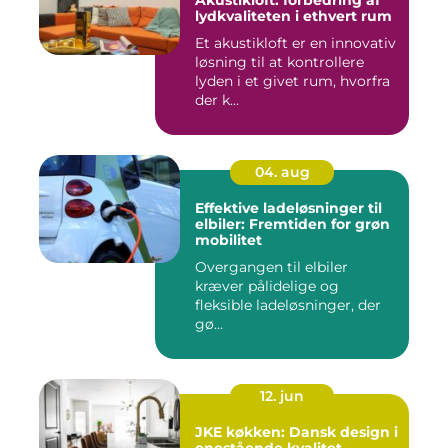
Akustikloft: forbedring af
lydkvaliteten i ethvert rum
Et akustikloft er en innovativ
løsning til at kontrollere
lyden i et givet rum, hvorfra
der k...
04. aug
Effektive ladeløsninger til
elbiler: Fremtiden for grøn
mobilitet
Overgangen til elbiler
kræver pålidelige og
fleksible ladeløsninger, der
gø...
12. jun
JKE køkken: Dansk design i