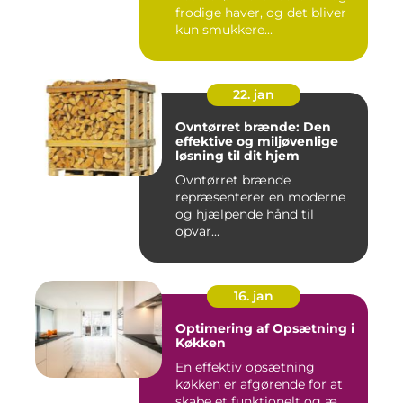
frodige haver, og det bliver
kun smukkere...
22. jan
Ovntørret brænde: Den
effektive og miljøvenlige
løsning til dit hjem
Ovntørret brænde
repræsenterer en moderne
og hjælpende hånd til
opvar...
16. jan
Optimering af Opsætning i
Køkken
En effektiv opsætning
køkken er afgørende for at
skabe et funktionelt og æ...