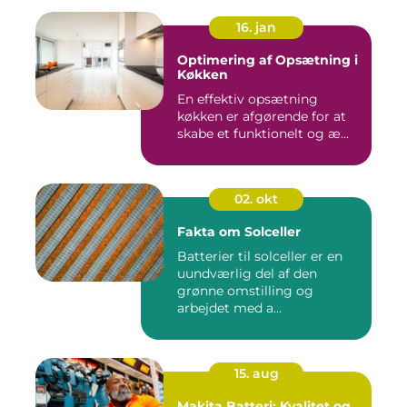
16. jan
Optimering af Opsætning i
Køkken
En effektiv opsætning
køkken er afgørende for at
skabe et funktionelt og æ...
02. okt
Fakta om Solceller
Batterier til solceller er en
uundværlig del af den
grønne omstilling og
arbejdet med a...
15. aug
Makita Batteri: Kvalitet og