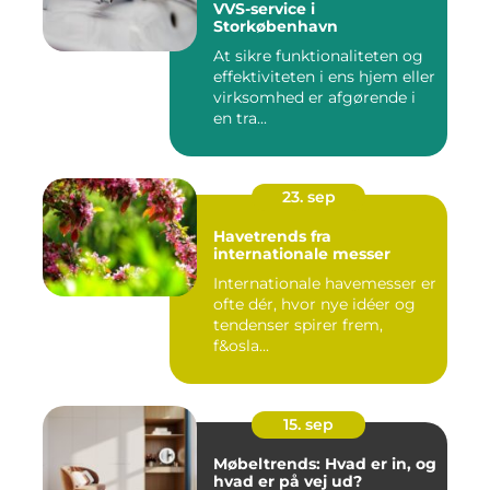
VVS-service i
Storkøbenhavn
At sikre funktionaliteten og
effektiviteten i ens hjem eller
virksomhed er afgørende i
en tra...
23. sep
Havetrends fra
internationale messer
Internationale havemesser er
ofte dér, hvor nye idéer og
tendenser spirer frem,
f&osla...
15. sep
Møbeltrends: Hvad er in, og
hvad er på vej ud?