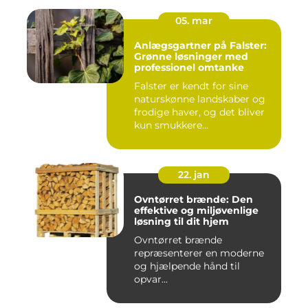
05. mar
Anlægsgartner på Falster:
Grønne løsninger med
professionel omtanke
Falster er kendt for sine
naturskønne landskaber og
frodige haver, og det bliver
kun smukkere...
22. jan
Ovntørret brænde: Den
effektive og miljøvenlige
løsning til dit hjem
Ovntørret brænde
repræsenterer en moderne
og hjælpende hånd til
opvar...