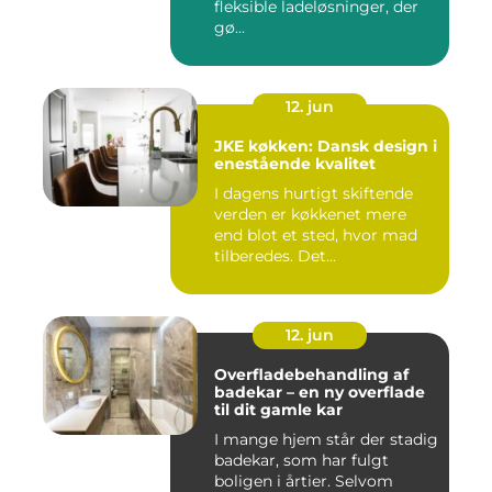
fleksible ladeløsninger, der
gø...
12. jun
JKE køkken: Dansk design i
enestående kvalitet
I dagens hurtigt skiftende
verden er køkkenet mere
end blot et sted, hvor mad
tilberedes. Det...
12. jun
Overfladebehandling af
badekar – en ny overflade
til dit gamle kar
I mange hjem står der stadig
badekar, som har fulgt
boligen i årtier. Selvom