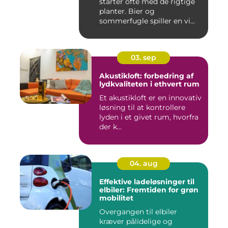
starter ofte med de rigtige
planter. Bier og
sommerfugle spiller en vi...
03. sep
Akustikloft: forbedring af
lydkvaliteten i ethvert rum
Et akustikloft er en innovativ
løsning til at kontrollere
lyden i et givet rum, hvorfra
der k...
04. aug
Effektive ladeløsninger til
elbiler: Fremtiden for grøn
mobilitet
Overgangen til elbiler
kræver pålidelige og