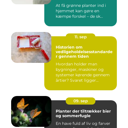
At få grønne planter ind i
hjemmet kan gøre en
kæmpe forskel – de sk...
11. sep
Historien om
vedligeholdelsesstandarde
r gennem tiden
Hvordan holder man
bygninger, maskiner og
systemer kørende gennem
årtier? Svaret ligger...
09. sep
Planter der tiltrækker bier
og sommerfugle
En have fuld af liv og farver