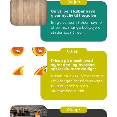
06. jun
Gulvsliber i København
giver nyt liv til trægulve
En gulvsliber i København er
et emne, mange boligejere
støder på, når de f...
08. apr
Prisen på diesel: hvad
styrer den, og hvordan
sparer du mest muligt?
Prisen på diesel fylder meget
i hverdagen for både private
bilister, landbrug og
virksomheder. Når l...
06. apr