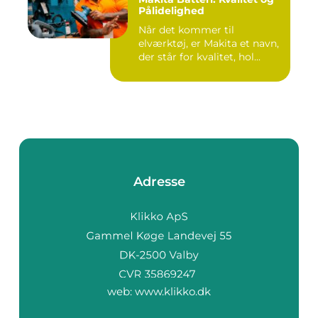
Pålidelighed
Når det kommer til
elværktøj, er Makita et navn,
der står for kvalitet, hol...
Adresse
web:
www.klikko.dk