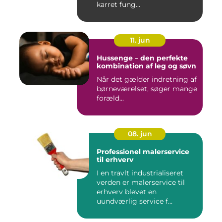
karret fung...
11. jun
Hussenge – den perfekte
kombination af leg og søvn
Når det gælder indretning af
børneværelset, søger mange
foræld...
08. jun
Professionel malerservice
til erhverv
I en travlt industrialiseret
verden er malerservice til
erhverv blevet en
uundværlig service f...