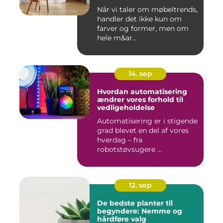
Når vi taler om møbeltrends,
handler det ikke kun om
farver og former, men om
hele m&ar...
14. sep
Hvordan automatisering
ændrer vores forhold til
vedligeholdelse
Automatisering er i stigende
grad blevet en del af vores
hverdag – fra
robotstøvsugere ...
12. sep
De bedste planter til
begyndere: Nemme og
hårdføre valg