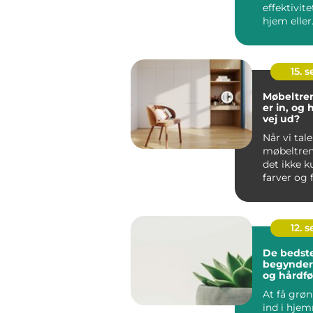
effektivite
hjem eller
virksomhe
afgørende i
15. 
Møbeltre
er in, og 
vej ud?
Når vi tal
møbeltren
det ikke 
farver og 
men om he
12. 
De bedste
begynde
og hårdfø
At få grøn
ind i hje