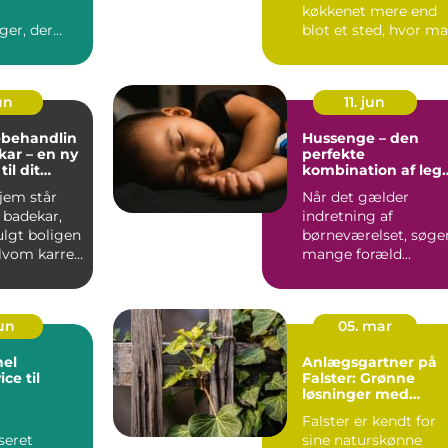
køkkenet mere end
ger, der
blot et sted, hvor m
tilberedes. Det...
un
11. jun
ebehandlin
Hussenge – den
kar – en ny
perfekte
til dit
kombination af leg
r
og søvn
jem står
Når det gælder
 badekar,
indretning af
ulgt boligen
børneværelset, søge
Selvom karret
mange foræld...
jun
05. mar
nel
Anlægsgartner på
ce til
Falster: Grønne
løsninger med
professionel
Falster er kendt for
omtanke
iseret
sine naturskønne