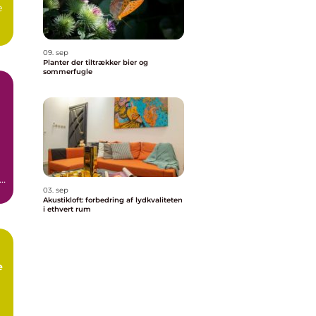
e
09. sep
Planter der tiltrækker bier og
sommerfugle
03. sep
Akustikloft: forbedring af lydkvaliteten
i ethvert rum
e