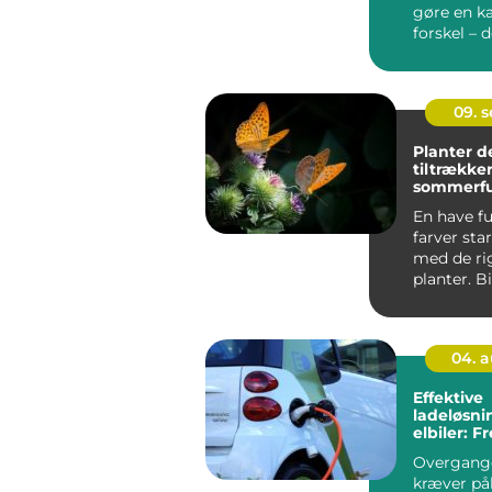
gøre en 
forskel – de
09. 
Planter d
tiltrækker
sommerfu
En have fu
farver star
med de ri
planter. B
sommerfug
en vi...
04. 
Effektive
ladeløsnin
elbiler: 
for grøn 
Overgangen
kræver pål