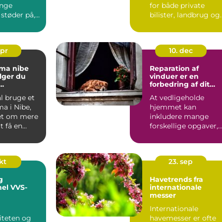
nge
for både private
 støder på,
bilister, landbrug og
virksomheder. Når l...
apr
10. dec
rma nibe
Reparation af
lger du
vinduer er en
forbedring af dit
dspartner
hjem
l bruge et
At vedligeholde
a i Nibe,
hjemmet kan
et om mere
inkludere mange
t få en
forskellige opgaver,
r ud. Du
men reparation af
vinduer er ofte e...
okt
23. sep
g
Havetrends fra
nel VVS-
internationale
messer
nhavn
Internationale
iteten og
havemesser er ofte