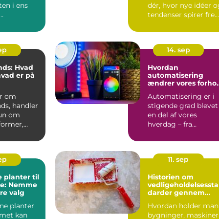
ten i ens
dér, hvor nye idéer 
tendenser spirer fre
d er
f&osla...
 en tra...
sep
14. sep
nds: Hvad
Hvordan
hvad er på
automatisering
ændrer vores forho
til vedligeholdelse
er om
Automatisering er i
ds, handler
stigende grad blevet
kun om
en del af vores
former,
hverdag – fra
le m&ar...
robotstøvsugere ...
sep
11. sep
 planter til
Historien om
re: Nemme
vedligeholdelsesst
re valg
darder gennem
tiden
ne planter
Hvordan holder man
mmet kan
bygninger, maskiner