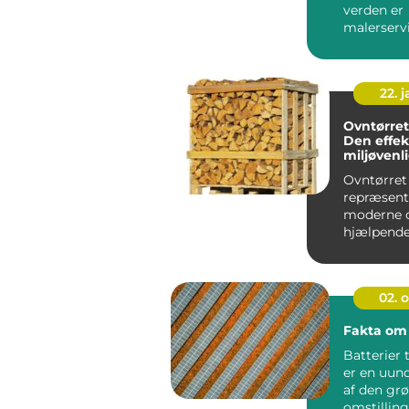
verden er
malerservi
erhverv bl
uundværlig
22. 
Ovntørre
Den effek
miljøvenl
til dit hj
Ovntørret
repræsent
moderne 
hjælpende
opvar...
02. 
Fakta om 
Batterier t
er en uun
af den gr
omstillin