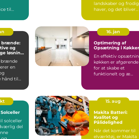
landskaber og frodi
ce til
haver, og det bliver
evet en
kun smukkere...
 service f...
jan
16. jan
t brænde:
Optimering af
tive og
Opsætning i Køkke
ige løsning
En effektiv opsætni
em
 brænde
køkken er afgørende
erer en
for at skabe et
og
funktionelt og æ...
 hånd til
okt
15. aug
Solceller
Makita Batteri:
Kvalitet og
il solceller
Pålidelighed
dværlig del
Når det kommer til
ønne
elværktøj, er Makita
g og