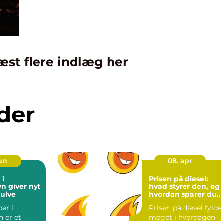
æst flere indlæg her
der
jun
08. apr
 i
Prisen på diesel:
n giver nyt
hvad styrer den, og
gulve
hvordan sparer du
mest muligt?
ber i
Prisen på diesel fyld
 er et
meget i hverdagen