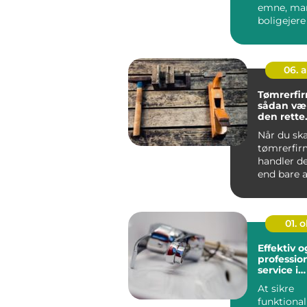
emne, ma
boligejere
når de f...
06. 
Tømrerfi
sådan væ
den rette
samarbej
Når du ska
tømrerfirm
handler d
end bare a
håndværke
læg...
01. 
Effektiv o
professio
service i
Storkøbe
At sikre
funktional