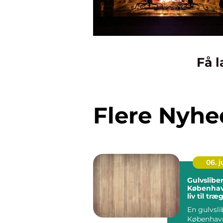
Få l
Flere Nyhe
06. 
Gulvsliber
Københav
liv til træ
En gulvsli
København