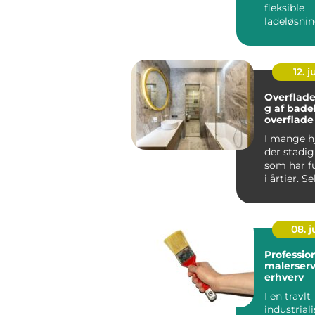
fleksible
ladeløsnin
gø...
12. j
Overflad
g af bade
overflade 
gamle ka
I mange h
der stadig
som har f
i årtier. 
fung...
08. 
Professio
malerservi
erhverv
I en travlt
industrial