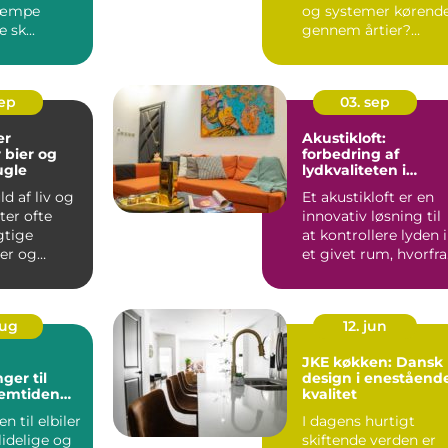
kæmpe
og systemer kørend
 sk...
gennem årtier?
Svaret ligger...
sep
03. sep
er
Akustikloft:
 bier og
forbedring af
gle
lydkvaliteten i
ethvert rum
ld af liv og
Et akustikloft er en
ter ofte
innovativ løsning til
gtige
at kontrollere lyden i
ier og
et givet rum, hvorfra
le spiller
der k...
aug
12. jun
JKE køkken: Dansk
ger til
design i eneståend
Fremtiden
kvalitet
mobilitet
 til elbiler
I dagens hurtigt
idelige og
skiftende verden er