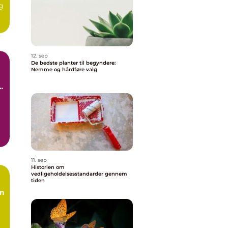
og
m,
12. sep
De bedste planter til begyndere:
Nemme og hårdføre valg
ld
11. sep
Historien om
vedligeholdelsesstandarder gennem
tiden
an