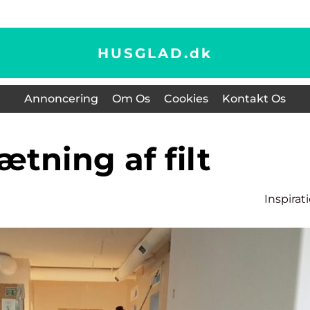
HUSGLAD.
dk
Annoncering
Om Os
Cookies
Kontakt Os
sætning af filt
Inspirat