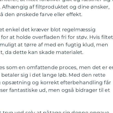
fhængig af filtproduktet og dine ønsker,
nå den ønskede farve eller effekt.
 ret enkel det kræver blot regelmæssig
or at holde overfladen fri for støv. Hvis filte
e muligt at tørre af med en fugtig klud, men
t, da dette kan skade materialet.
nes som en omfattende proces, men det er e
r betaler sig i det lange løb. Med den rette
 opsætning og korrekt efterbehandling får
ser fantastiske ud, men også bidrager til et
lt tryg ved selv at påtage sig denne opgave,