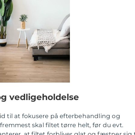
og vedligeholdelse
 tid til at fokusere på efterbehandling og
remmest skal filtet tørre helt, før du evt.
terer, at filtet forbliver glat og fæstner sig t