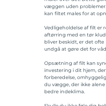
væggen uden problemer. A
kan filtet males for at op
Vedligeholdelse af filt er
aftørring med en tør klud f
bliver beskidt, er det oft
undgå at gøre det for våd
Opsætning af filt kan sy
investering i dit hjem, de
forberedelse, omhyggelig
du vægge, der ikke alene 
bedre indeklima.
Skulle du ikke føle dig he