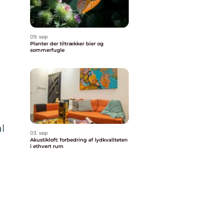
09. sep
Planter der tiltrækker bier og
,
sommerfugle
l
03. sep
Akustikloft: forbedring af lydkvaliteten
i ethvert rum