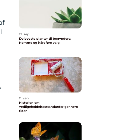
af
l
12. sep
De bedste planter til begyndere:
Nemme og hårdføre valg
v
11. sep
Historien om
vedligeholdelsesstandarder gennem
tiden