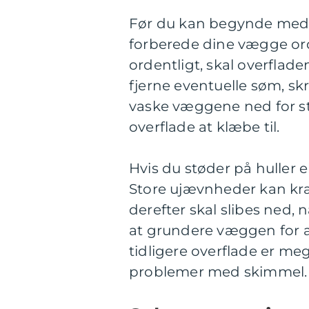
Før du kan begynde me
forberede dine vægge orde
ordentligt, skal overflade
fjerne eventuelle søm, s
vaske væggene ned for støv
overflade at klæbe til.
Hvis du støder på huller el
Store ujævnheder kan kræ
derefter skal slibes ned,
at grundere væggen for a
tidligere overflade er meg
problemer med skimmel.