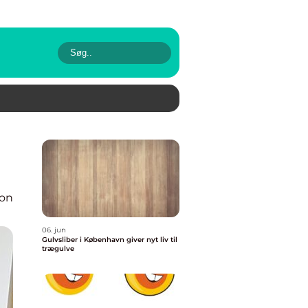
ion
06. jun
Gulvsliber i København giver nyt liv til
trægulve