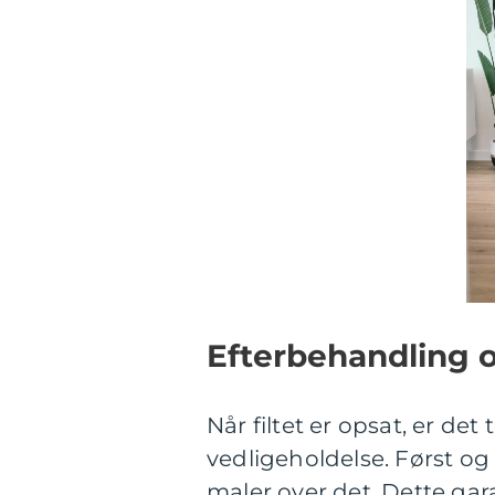
Efterbehandling 
Når filtet er opsat, er det
vedligeholdelse. Først og f
maler over det. Dette garan