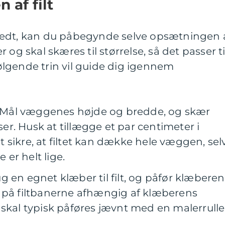
 af filt
redt, kan du påbegynde selve opsætningen 
ler og skal skæres til størrelse, så det passer ti
lgende trin vil guide dig igennem
Mål væggenes højde og bredde, og skær
sser. Husk at tillægge et par centimeter i
 sikre, at filtet kan dække hele væggen, sel
e er helt lige.
g en egnet klæber til filt, og påfør klæberen
 på filtbanerne afhængig af klæberens
 skal typisk påføres jævnt med en malerrulle