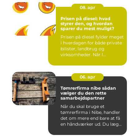
08. apr
Prisen på diesel: hvad
styrer den, og hvordan
sparer du mest muligt?
Prisen på diesel fylder meget
i hverdagen for både private
bilister, landbrug og
virksomheder. Når l...
06. apr
Tømrerfirma nibe sådan
vælger du den rette
samarbejdspartner
Når du skal bruge et
tømrerfirma i Nibe, handler
det om mere end bare at få
en håndværker ud. Du læg...