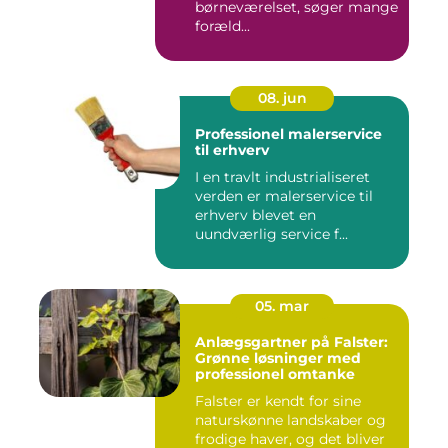
børneværelset, søger mange
foræld...
08. jun
Professionel malerservice
til erhverv
I en travlt industrialiseret
verden er malerservice til
erhverv blevet en
uundværlig service f...
05. mar
Anlægsgartner på Falster:
Grønne løsninger med
professionel omtanke
Falster er kendt for sine
naturskønne landskaber og
frodige haver, og det bliver