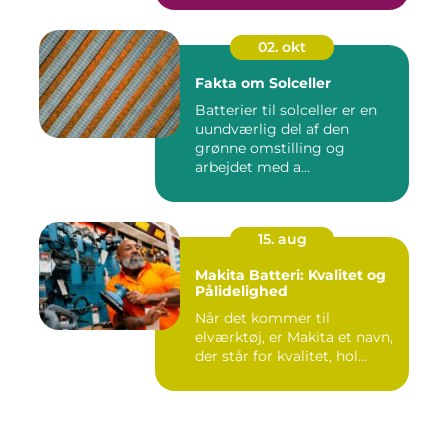
02. okt
Fakta om Solceller
Batterier til solceller er en
uundværlig del af den
grønne omstilling og
arbejdet med a...
15. aug
Makita Batteri: Kvalitet og
Pålidelighed
Når det kommer til
elværktøj, er Makita et navn,
der står for kvalitet, hol...