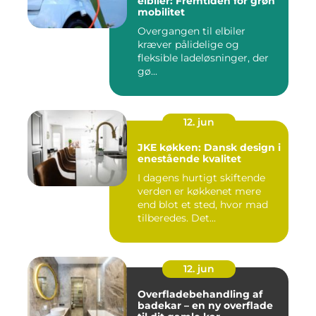
elbiler: Fremtiden for grøn
mobilitet
Overgangen til elbiler
kræver pålidelige og
fleksible ladeløsninger, der
gø...
12. jun
JKE køkken: Dansk design i
enestående kvalitet
I dagens hurtigt skiftende
verden er køkkenet mere
end blot et sted, hvor mad
tilberedes. Det...
12. jun
Overfladebehandling af
badekar – en ny overflade