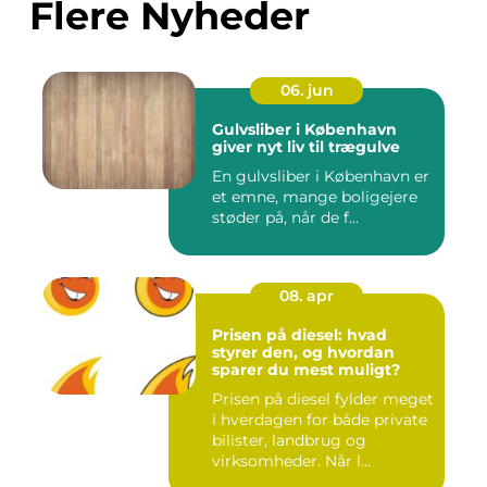
Flere Nyheder
06. jun
Gulvsliber i København
giver nyt liv til trægulve
En gulvsliber i København er
et emne, mange boligejere
støder på, når de f...
08. apr
Prisen på diesel: hvad
styrer den, og hvordan
sparer du mest muligt?
Prisen på diesel fylder meget
i hverdagen for både private
bilister, landbrug og
virksomheder. Når l...