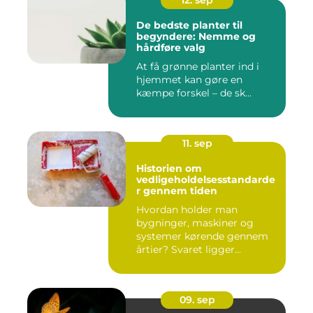
12. sep
De bedste planter til
begyndere: Nemme og
hårdføre valg
At få grønne planter ind i
hjemmet kan gøre en
kæmpe forskel – de sk...
11. sep
Historien om
vedligeholdelsesstandarde
r gennem tiden
Hvordan holder man
bygninger, maskiner og
systemer kørende gennem
årtier? Svaret ligger...
09. sep