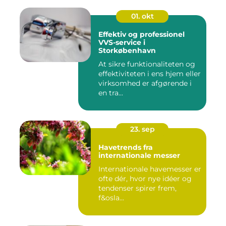
01. okt
Effektiv og professionel
VVS-service i
Storkøbenhavn
At sikre funktionaliteten og
effektiviteten i ens hjem eller
virksomhed er afgørende i
en tra...
23. sep
Havetrends fra
internationale messer
Internationale havemesser er
ofte dér, hvor nye idéer og
tendenser spirer frem,
f&osla...