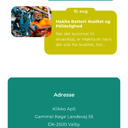
15. aug
Makita Batteri: Kvalitet og
Pålidelighed
Når det kommer til
elværktøj, er Makita et navn,
der står for kvalitet, hol...
Adresse