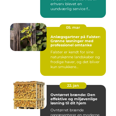
erhverv blevet en
uundværlig service f...
05. mar
Anlægsgartner på Falster:
Grønne løsninger med
professionel omtanke
Falster er kendt for sine
naturskønne landskaber og
frodige haver, og det bliver
kun smukkere...
22. jan
Ovntørret brænde: Den
effektive og miljøvenlige
løsning til dit hjem
Ovntørret brænde
repræsenterer en moderne