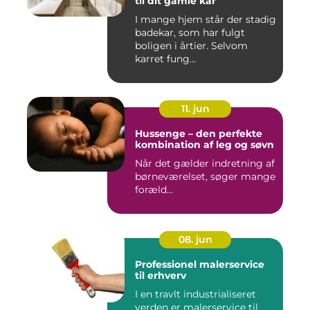
til dit gamle kar
I mange hjem står der stadig
badekar, som har fulgt
boligen i årtier. Selvom
karret fung...
11. jun
Hussenge – den perfekte
kombination af leg og søvn
Når det gælder indretning af
børneværelset, søger mange
foræld...
08. jun
Professionel malerservice
til erhverv
I en travlt industrialiseret
verden er malerservice til