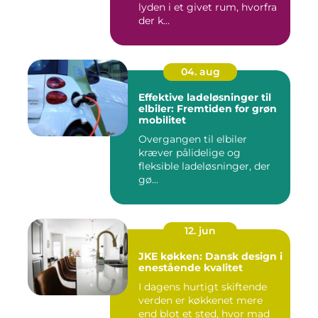
lyden i et givet rum, hvorfra
der k...
04. aug
Effektive ladeløsninger til
elbiler: Fremtiden for grøn
mobilitet
Overgangen til elbiler
kræver pålidelige og
fleksible ladeløsninger, der
gø...
12. jun
JKE køkken: Dansk design i
enestående kvalitet
I dagens hurtigt skiftende
verden er køkkenet mere
end blot et sted, hvor mad