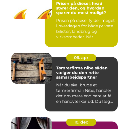
Prisen på diesel: hvad
styrer den, og hvordan
sparer du mest muligt?
Prisen på diesel fylder meget
i hverdagen for både private
bilister, landbrug og
virksomheder. Når l...
06. apr
Tømrerfirma nibe sådan
vælger du den rette
samarbejdspartner
Når du skal bruge et
tømrerfirma i Nibe, handler
det om mere end bare at få
en håndværker ud. Du læg...
10. dec