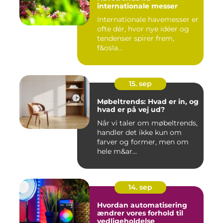
internationale messer
Internationale havemesser er
ofte dér, hvor nye idéer og
tendenser spirer frem,
f&osla...
15. sep
Møbeltrends: Hvad er in, og
hvad er på vej ud?
Når vi taler om møbeltrends,
handler det ikke kun om
farver og former, men om
hele m&ar...
14. sep
Hvordan automatisering
ændrer vores forhold til
vedligeholdelse