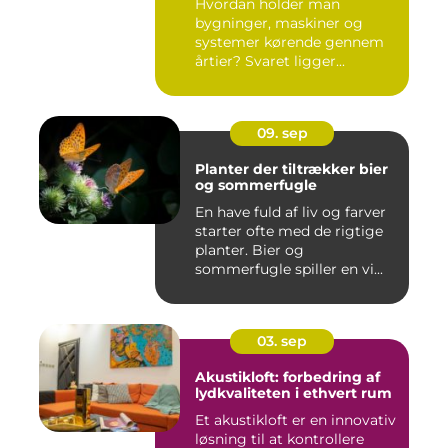
Hvordan holder man
bygninger, maskiner og
systemer kørende gennem
årtier? Svaret ligger...
09. sep
Planter der tiltrækker bier
og sommerfugle
En have fuld af liv og farver
starter ofte med de rigtige
planter. Bier og
sommerfugle spiller en vi...
03. sep
Akustikloft: forbedring af
lydkvaliteten i ethvert rum
Et akustikloft er en innovativ
løsning til at kontrollere