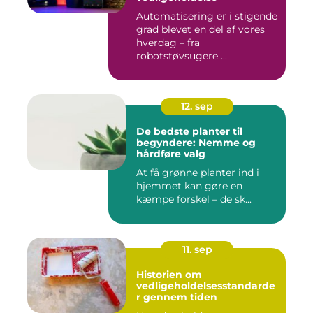
Automatisering er i stigende
grad blevet en del af vores
hverdag – fra
robotstøvsugere ...
12. sep
De bedste planter til
begyndere: Nemme og
hårdføre valg
At få grønne planter ind i
hjemmet kan gøre en
kæmpe forskel – de sk...
11. sep
Historien om
vedligeholdelsesstandarde
r gennem tiden