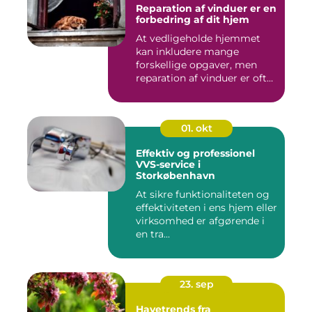
Reparation af vinduer er en
forbedring af dit hjem
At vedligeholde hjemmet
kan inkludere mange
forskellige opgaver, men
reparation af vinduer er ofte
e...
01. okt
Effektiv og professionel
VVS-service i
Storkøbenhavn
At sikre funktionaliteten og
effektiviteten i ens hjem eller
virksomhed er afgørende i
en tra...
23. sep
Havetrends fra