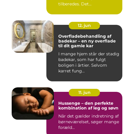
tilberedes. Det...
12. jun
Overfladebehandling af
badekar – en ny overflade
til dit gamle kar
I mange hjem står der stadig
badekar, som har fulgt
boligen i årtier. Selvom
karret fung...
11. jun
Hussenge – den perfekte
kombination af leg og søvn
Når det gælder indretning af
børneværelset, søger mange
foræld...