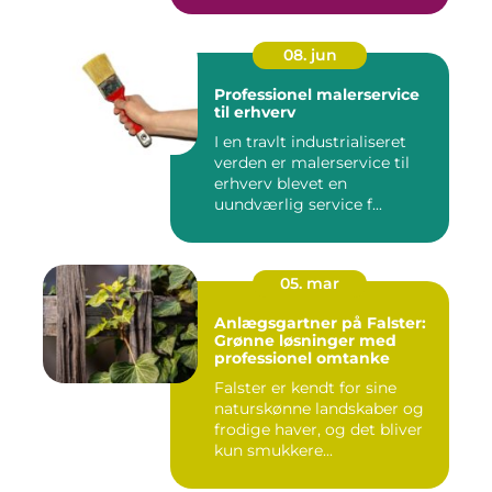
08. jun
Professionel malerservice
til erhverv
I en travlt industrialiseret
verden er malerservice til
erhverv blevet en
uundværlig service f...
05. mar
Anlægsgartner på Falster:
Grønne løsninger med
professionel omtanke
Falster er kendt for sine
naturskønne landskaber og
frodige haver, og det bliver
kun smukkere...