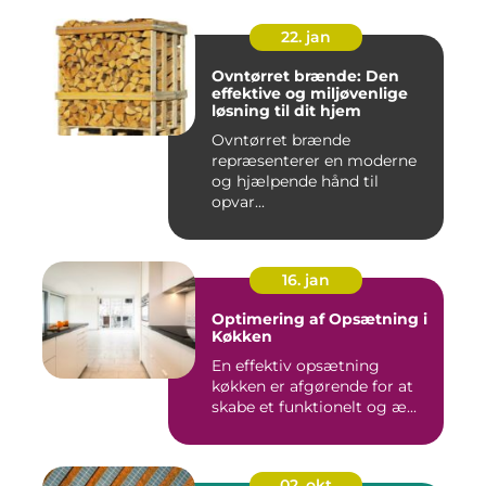
22. jan
Ovntørret brænde: Den
effektive og miljøvenlige
løsning til dit hjem
Ovntørret brænde
repræsenterer en moderne
og hjælpende hånd til
opvar...
16. jan
Optimering af Opsætning i
Køkken
En effektiv opsætning
køkken er afgørende for at
skabe et funktionelt og æ...
02. okt