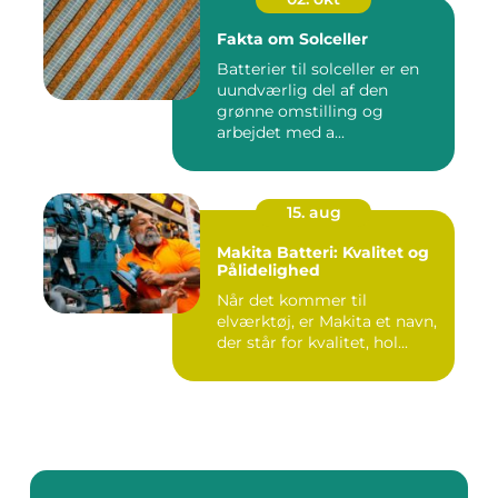
Fakta om Solceller
Batterier til solceller er en
uundværlig del af den
grønne omstilling og
arbejdet med a...
15. aug
Makita Batteri: Kvalitet og
Pålidelighed
Når det kommer til
elværktøj, er Makita et navn,
der står for kvalitet, hol...