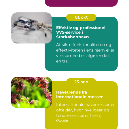
e...
01. okt
Effektiv og professionel
VVS-service i
Storkøbenhavn
At sikre funktionaliteten og
effektiviteten i ens hjem eller
virksomhed er afgørende i
en tra...
23. sep
Havetrends fra
internationale messer
Internationale havemesser er
ofte dér, hvor nye idéer og
tendenser spirer frem,
f&osla...