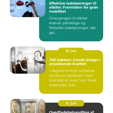
Effektive ladeløsninger til
elbiler: Fremtiden for grøn
mobilitet
Overgangen til elbiler
kræver pålidelige og
fleksible ladeløsninger, der
gø...
12. jun
JKE køkken: Dansk design i
enestående kvalitet
I dagens hurtigt skiftende
verden er køkkenet mere
end blot et sted, hvor mad
tilberedes. Det...
12. jun
Overfladebehandling af