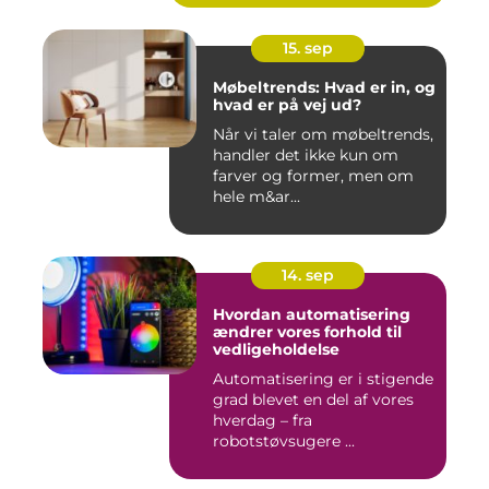
15. sep
Møbeltrends: Hvad er in, og
hvad er på vej ud?
Når vi taler om møbeltrends,
handler det ikke kun om
farver og former, men om
hele m&ar...
14. sep
Hvordan automatisering
ændrer vores forhold til
vedligeholdelse
Automatisering er i stigende
grad blevet en del af vores
hverdag – fra
robotstøvsugere ...