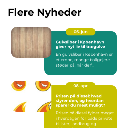
Flere Nyheder
06. jun
Gulvsliber i København
giver nyt liv til trægulve
En gulvsliber i København er
et emne, mange boligejere
støder på, når de f...
08. apr
Prisen på diesel: hvad
styrer den, og hvordan
sparer du mest muligt?
Prisen på diesel fylder meget
i hverdagen for både private
bilister, landbrug og