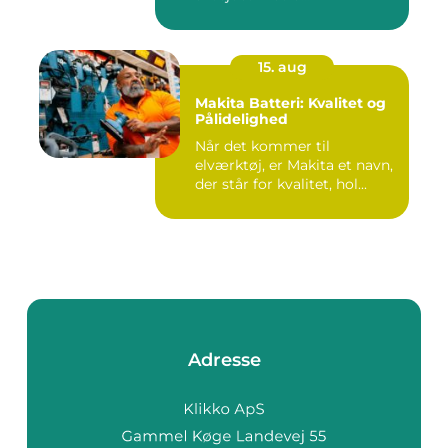
15. aug
Makita Batteri: Kvalitet og
Pålidelighed
Når det kommer til
elværktøj, er Makita et navn,
der står for kvalitet, hol...
Adresse