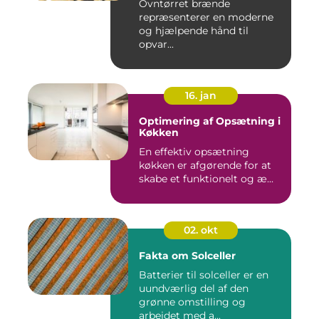
Ovntørret brænde
repræsenterer en moderne
og hjælpende hånd til
opvar...
16. jan
Optimering af Opsætning i
Køkken
En effektiv opsætning
køkken er afgørende for at
skabe et funktionelt og æ...
02. okt
Fakta om Solceller
Batterier til solceller er en
uundværlig del af den
grønne omstilling og
arbejdet med a...