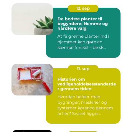
12. sep
De bedste planter til
begyndere: Nemme og
hårdføre valg
At få grønne planter ind i
hjemmet kan gøre en
kæmpe forskel – de sk...
11. sep
Historien om
vedligeholdelsesstandarde
r gennem tiden
Hvordan holder man
bygninger, maskiner og
systemer kørende gennem
årtier? Svaret ligger...