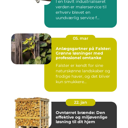
I en travlt industrialiseret
verden er malerservice til
erhverv blevet en
uundværlig service f...
05. mar
Anlægsgartner på Falster:
Grønne løsninger med
professionel omtanke
Falster er kendt for sine
naturskønne landskaber og
frodige haver, og det bliver
kun smukkere...
22. jan
Ovntørret brænde: Den
effektive og miljøvenlige
løsning til dit hjem