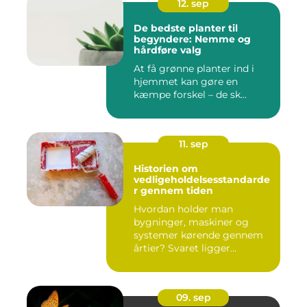
12. sep
De bedste planter til
begyndere: Nemme og
hårdføre valg
At få grønne planter ind i
hjemmet kan gøre en
kæmpe forskel – de sk...
11. sep
Historien om
vedligeholdelsesstandarde
r gennem tiden
Hvordan holder man
bygninger, maskiner og
systemer kørende gennem
årtier? Svaret ligger...
09. sep