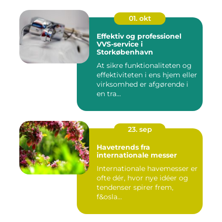
01. okt
Effektiv og professionel
VVS-service i
Storkøbenhavn
At sikre funktionaliteten og
effektiviteten i ens hjem eller
virksomhed er afgørende i
en tra...
23. sep
Havetrends fra
internationale messer
Internationale havemesser er
ofte dér, hvor nye idéer og
tendenser spirer frem,
f&osla...