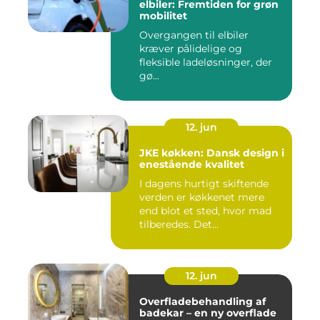
elbiler: Fremtiden for grøn
mobilitet
Overgangen til elbiler
kræver pålidelige og
fleksible ladeløsninger, der
gø...
12. jun
JKE køkken: Dansk design i
enestående kvalitet
I dagens hurtigt skiftende
verden er køkkenet mere
end blot et sted, hvor mad
tilberedes. Det...
12. jun
Overfladebehandling af
badekar – en ny overflade