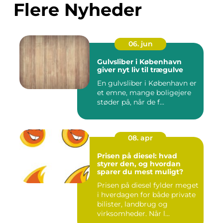
Flere Nyheder
06. jun
Gulvsliber i København
giver nyt liv til trægulve
En gulvsliber i København er
et emne, mange boligejere
støder på, når de f...
08. apr
Prisen på diesel: hvad
styrer den, og hvordan
sparer du mest muligt?
Prisen på diesel fylder meget
i hverdagen for både private
bilister, landbrug og
virksomheder. Når l...