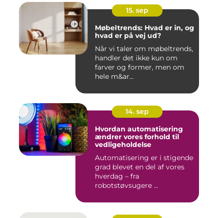
15. sep
Møbeltrends: Hvad er in, og
hvad er på vej ud?
Når vi taler om møbeltrends,
handler det ikke kun om
farver og former, men om
hele m&ar...
14. sep
Hvordan automatisering
ændrer vores forhold til
vedligeholdelse
Automatisering er i stigende
grad blevet en del af vores
hverdag – fra
robotstøvsugere ...