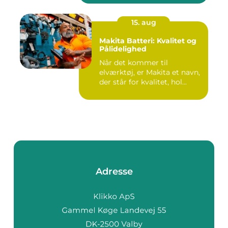
15. aug
Makita Batteri: Kvalitet og
Pålidelighed
Når det kommer til
elværktøj, er Makita et navn,
der står for kvalitet, hol...
Adresse