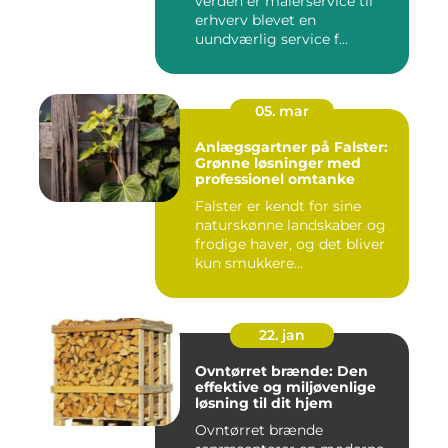
verden er malerservice til
erhverv blevet en
uundværlig service f...
05. mar
Anlægsgartner på Falster:
Grønne løsninger med
professionel omtanke
Falster er kendt for sine
naturskønne landskaber og
frodige haver, og det bliver
kun smukkere...
22. jan
Ovntørret brænde: Den
effektive og miljøvenlige
løsning til dit hjem
Ovntørret brænde