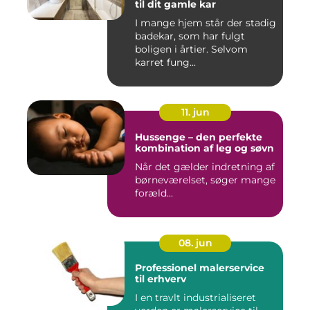
til dit gamle kar
I mange hjem står der stadig
badekar, som har fulgt
boligen i årtier. Selvom
karret fung...
11. jun
Hussenge – den perfekte
kombination af leg og søvn
Når det gælder indretning af
børneværelset, søger mange
foræld...
08. jun
Professionel malerservice
til erhverv
I en travlt industrialiseret