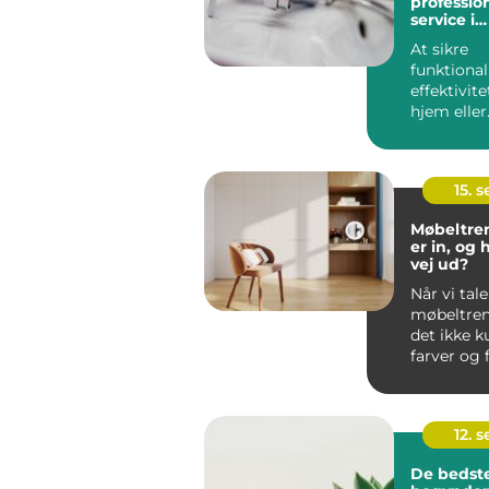
professio
service i
Storkøbe
At sikre
funktional
effektivite
hjem eller
virksomhe
afgørende i
15. 
Møbeltre
er in, og 
vej ud?
Når vi tal
møbeltren
det ikke 
farver og 
men om he
12. 
De bedste