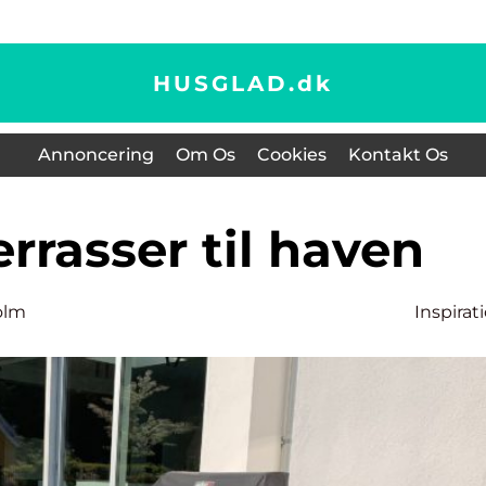
HUSGLAD.
dk
Annoncering
Om Os
Cookies
Kontakt Os
terrasser til haven
olm
Inspirat