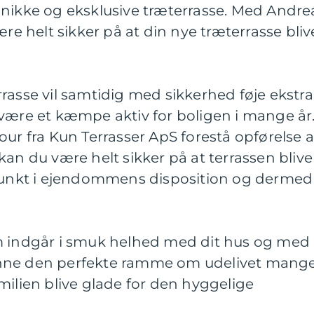
unikke og eksklusive træterrasse. Med Andre
ære helt sikker på at din nye træterrasse bliv
rasse vil samtidig med sikkerhed føje ekstra
 være et kæmpe aktiv for boligen i mange år
our fra Kun Terrasser ApS forestå opførelse a
kan du være helt sikker på at terrassen blive
nkt i ejendommens disposition og dermed
m indgår i smuk helhed med dit hus og med
nne den perfekte ramme om udelivet mang
milien blive glade for den hyggelige