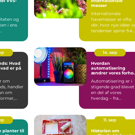
nel VVS-
internationale
messer
nhavn
Internationale
iteten og
havemesser er ofte
ten i ens
dér, hvor nye idéer 
tendenser spirer fre
d er
f&osla...
 en tra...
sep
14. sep
nds: Hvad
Hvordan
hvad er på
automatisering
ændrer vores forho
til vedligeholdelse
er om
Automatisering er i
ds, handler
stigende grad blevet
kun om
en del af vores
former,
hverdag – fra
le m&ar...
robotstøvsugere ...
sep
11. sep
 planter til
Historien om