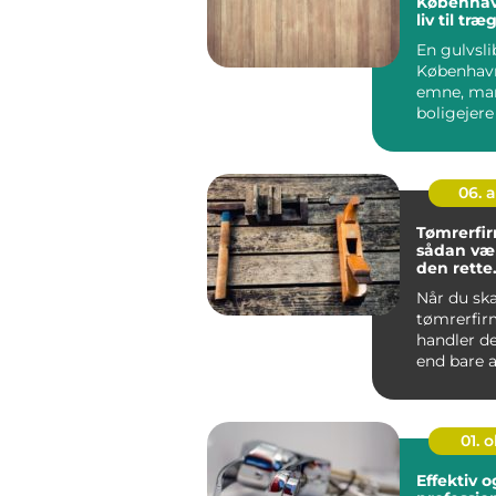
Københav
liv til træ
En gulvsli
København
emne, ma
boligejere
når de f...
06. 
Tømrerfi
sådan væ
den rette
samarbej
Når du ska
tømrerfirm
handler d
end bare a
håndværke
læg...
01. 
Effektiv o