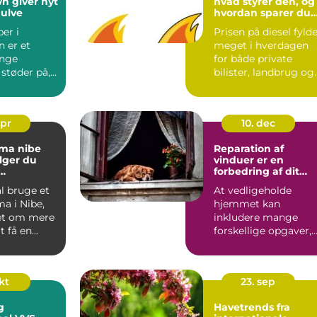
n giver nyt
hvad styrer den, og
gulve
hvordan sparer du
mest muligt?
ber i
Prisen på diesel fyld
 er et
meget i hverdagen
nge
for både private
 støder på,
bilister, landbrug og
virksomheder. Når l...
apr
10. dec
rma nibe
Reparation af
lger du
vinduer er en
forbedring af dit
dspartner
hjem
l bruge et
At vedligeholde
a i Nibe,
hjemmet kan
et om mere
inkludere mange
t få en
forskellige opgaver,
r ud. Du
men reparation af
vinduer er ofte e...
okt
23. sep
g
Havetrends fra