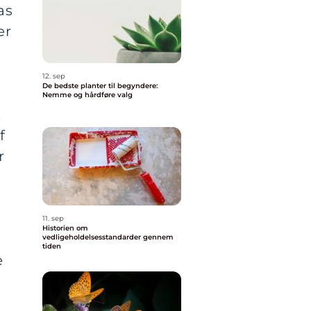
as
er
12. sep
De bedste planter til begyndere:
Nemme og hårdføre valg
.
f
r
11. sep
Historien om
vedligeholdelsesstandarder gennem
tiden
e