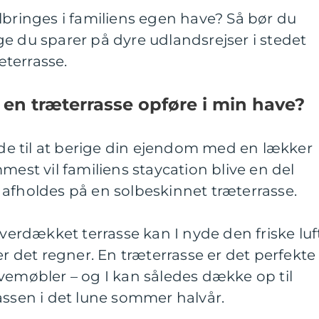
lbringes i familiens egen have? Så bør du
e du sparer på dyre udlandsrejser i stedet
ræterrasse.
e en træterrasse opføre i min have?
e til at berige din ejendom med en lækker
mest vil familiens staycation blive en del
afholdes på en solbeskinnet træterrasse.
overdækket terrasse kan I nyde den friske luf
er det regner. En træterrasse er det perfekte
vemøbler – og I kan således dække op til
assen i det lune sommer halvår.