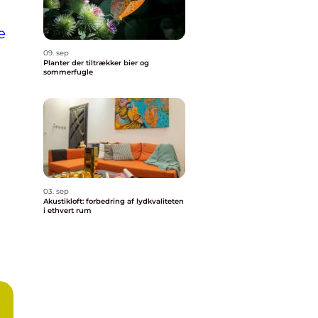
e
09. sep
Planter der tiltrækker bier og
sommerfugle
03. sep
Akustikloft: forbedring af lydkvaliteten
i ethvert rum