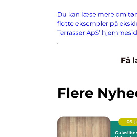
Du kan læse mere om tøm
flotte eksempler på ekskl
Terrasser ApS’ hjemmesid
.
Få l
Flere Nyhe
06. 
Gulvsliber