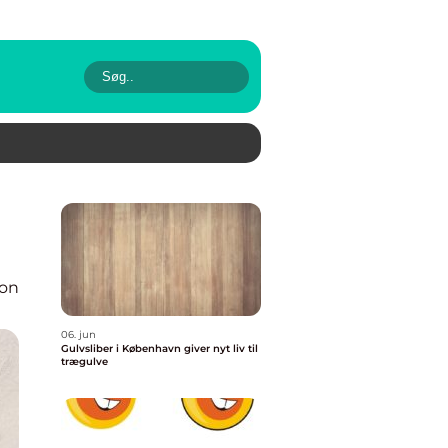
ion
06. jun
Gulvsliber i København giver nyt liv til
trægulve