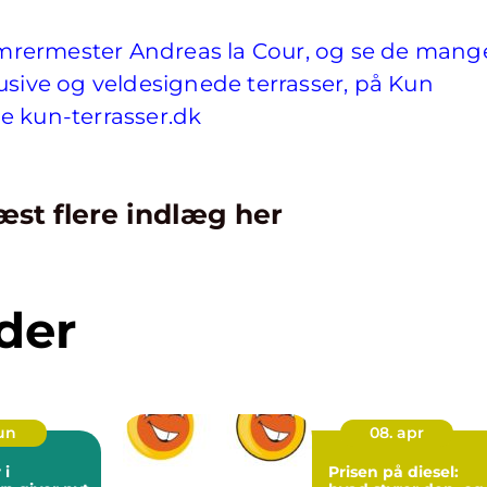
rermester Andreas la Cour, og se de mang
usive og veldesignede terrasser, på Kun
e kun-terrasser.dk
æst flere indlæg her
der
jun
08. apr
 i
Prisen på diesel: