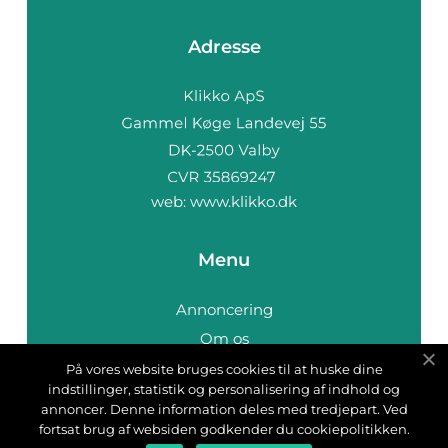
Adresse
web:
www.klikko.dk
Menu
Annoncering
Om os
Cookies
På vores website bruges cookies til at huske dine
indstillinger, statistik og personalisering af indhold og
Kontakt os
annoncer. Denne information deles med tredjepart. Ved
Sitemap
fortsat brug af websiden godkender du cookiepolitikken.