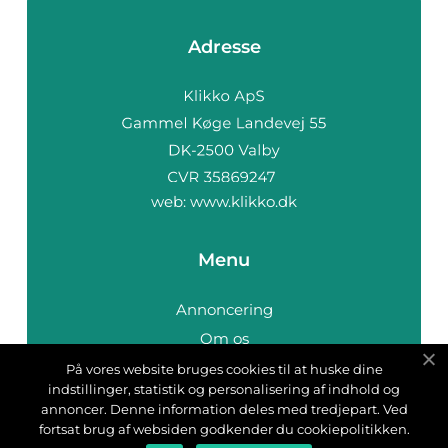
Adresse
web:
www.klikko.dk
Menu
Annoncering
Om os
Cookies
På vores website bruges cookies til at huske dine
indstillinger, statistik og personalisering af indhold og
Kontakt os
annoncer. Denne information deles med tredjepart. Ved
Sitemap
fortsat brug af websiden godkender du cookiepolitikken.